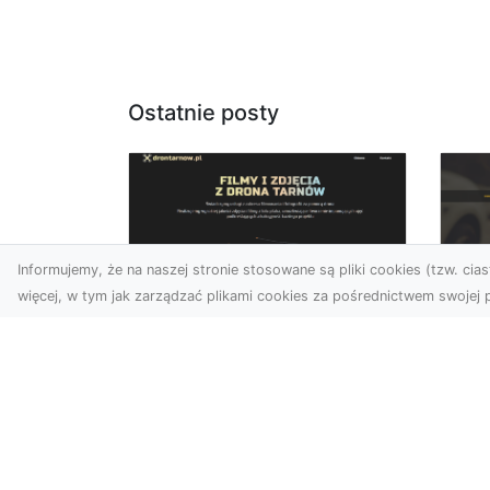
Ostatnie posty
Informujemy, że na naszej stronie stosowane są pliki cookies (tzw. ciast
więcej, w tym jak zarządzać plikami cookies za pośrednictwem swojej p
Zdjęcia z drona
FH
Dębica – perspektywa
Ko
z lotu ptaka dla
La
Twojego biznesu
Ra
Drony zmieniają sposób, w
FHU
jaki widzimy świat,