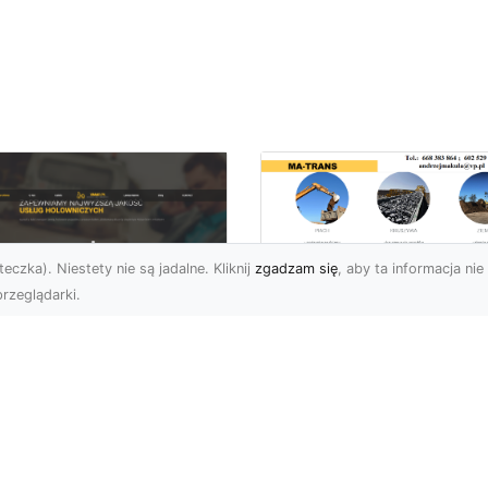
eczka). Niestety nie są jadalne. Kliknij
zgadzam się
, aby ta informacja nie 
rzeglądarki.
Usługi Transportu i
Dostawy Kruszyw –
U XMar –
Jak MA-TRANS
mpleksowe Usługi
Ułatwia Realizację
wetą i Holowania w
Projektów
domiu
Budowlanych?
 XMar – Profesjonalne