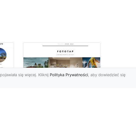
pojawiała się więcej. Kliknij
Polityka Prywatności
, aby dowiedzieć się
Nowojorski klimat –
poczuj go i Ty
Nowy Jork nie bez powodu
jest uznawany za jedno z
najpopularniejszych miast