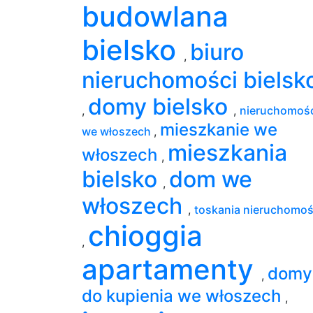
budowlana
bielsko
biuro
,
nieruchomości bielsk
domy bielsko
,
,
nieruchomoś
mieszkanie we
we włoszech
,
mieszkania
włoszech
,
bielsko
dom we
,
włoszech
,
toskania nieruchomoś
chioggia
,
apartamenty
domy
,
do kupienia we włoszech
,