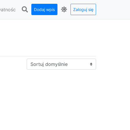
watnośc
Dodaj wpis
Zaloguj się
Sortuj: