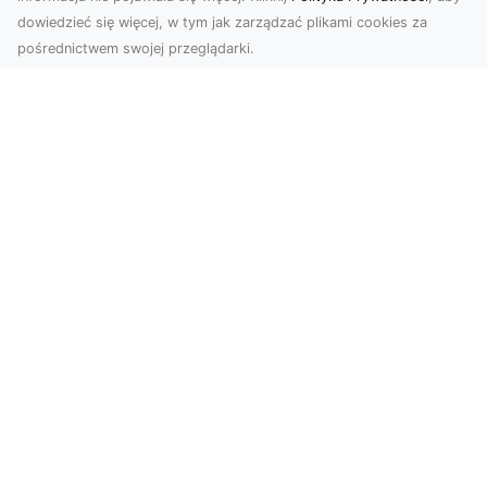
dowiedzieć się więcej, w tym jak zarządzać plikami cookies za
pośrednictwem swojej przeglądarki.
Zdjęcia z drona Dębica – perspektywa
z lotu ptaka dla Twojego biznesu
Drony zmieniają sposób, w jaki widzimy świat,
wprowadzając nową jakość do fotografii i
filmowania....
FHU XMar – Kompleksowe Usługi
Lawetą i Holowania w Radomiu
FHU XMar – Profesjonalne Wsparcie na Drodze