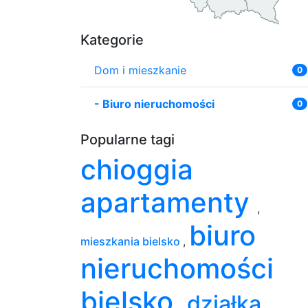
Kategorie
Dom i mieszkanie
0
-
Biuro nieruchomości
0
Popularne tagi
chioggia
apartamenty
,
biuro
mieszkania bielsko
,
nieruchomości
bielsko
działka
,