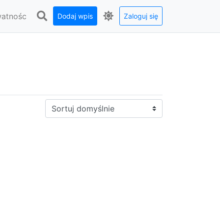
watnośc
Dodaj wpis
Zaloguj się
Sortuj: