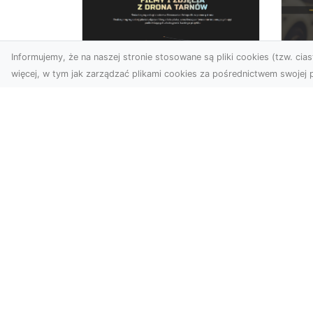
Informujemy, że na naszej stronie stosowane są pliki cookies (tzw. ciast
więcej, w tym jak zarządzać plikami cookies za pośrednictwem swojej p
Zdjęcia z drona
FH
Dębica – perspektywa
Ko
z lotu ptaka dla
La
Twojego biznesu
Ra
Drony zmieniają sposób, w
FHU
jaki widzimy świat,
Wsp
wprowadzając nową jakość
Ka
do fotografii i filmowania....
poj
WebCatalog.pl - Web katalog stro