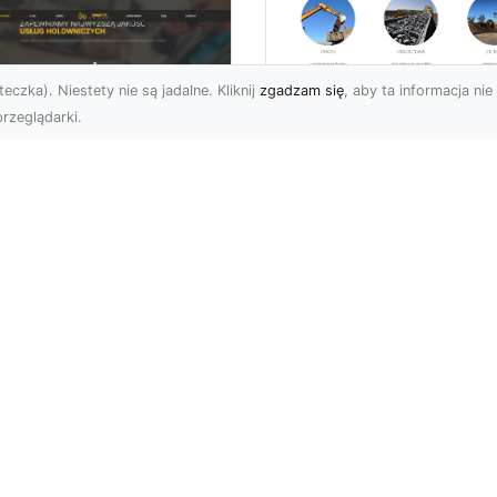
eczka). Niestety nie są jadalne. Kliknij
zgadzam się
, aby ta informacja nie 
rzeglądarki.
Usługi Transportu i
Dostawy Kruszyw –
U XMar –
Jak MA-TRANS
mpleksowe Usługi
Ułatwia Realizację
wetą i Holowania w
Projektów
domiu
Budowlanych?
 XMar – Profesjonalne
Transport i Dostawa
arcie na Drodze dla
Kruszyw – Dlaczego Jes
żdego Kierowcy Awaria
Kluczowy? Kruszywa, ta
azdu na drodze to sytu...
jak piasek, żwir, tłuczeń c
n
Subskrybuj newslette