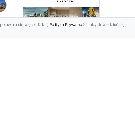
pojawiała się więcej. Kliknij
Polityka Prywatności
, aby dowiedzieć się
Nowojorski klimat –
poczuj go i Ty
Nowy Jork nie bez powodu
jest uznawany za jedno z
najpopularniejszych miast
na świecie. Każdego d...
t
kie
...
r