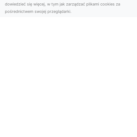
dowiedzieć się więcej, w tym jak zarządzać plikami cookies za
pośrednictwem swojej przeglądarki.
Zdjęcia z drona Dębica – perspektywa
z lotu ptaka dla Twojego biznesu
Drony zmieniają sposób, w jaki widzimy świat,
wprowadzając nową jakość do fotografii i
filmowania....