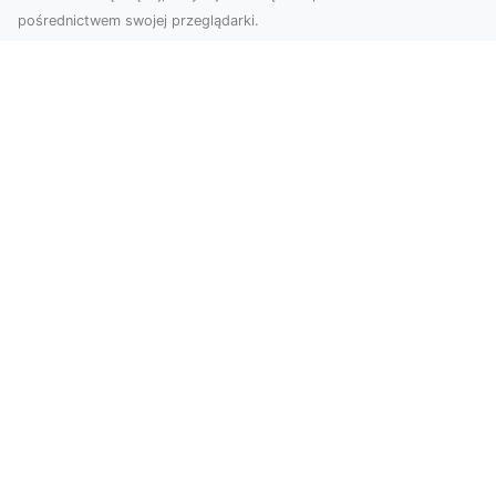
pośrednictwem swojej przeglądarki.
Zdjęcia z drona Dębica – perspektywa
z lotu ptaka dla Twojego biznesu
Drony zmieniają sposób, w jaki widzimy świat,
wprowadzając nową jakość do fotografii i
filmowania....