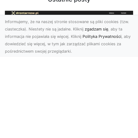
Informujemy, że na naszej stronie stosowane są pliki cookies (tzw.
ciasteczka). Niestety nie są jadalne. Kliknij
zgadzam się
, aby ta
informacja nie pojawiała się więcej. Kliknij
Polityka Prywatności
, aby
dowiedzieć się więcej, w tym jak zarządzać plikami cookies za
pośrednictwem swojej przeglądarki.
Zdjęcia z drona Dębica – perspektywa
z lotu ptaka dla Twojego biznesu
Drony zmieniają sposób, w jaki widzimy świat,
wprowadzając nową jakość do fotografii i
filmowania....