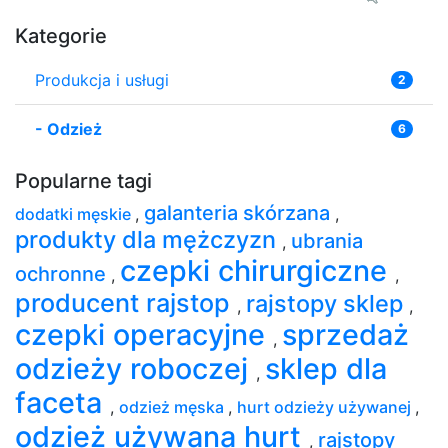
Kategorie
Produkcja i usługi
2
-
Odzież
6
Popularne tagi
galanteria skórzana
dodatki męskie
,
,
produkty dla mężczyzn
ubrania
,
czepki chirurgiczne
ochronne
,
,
producent rajstop
rajstopy sklep
,
,
czepki operacyjne
sprzedaż
,
odzieży roboczej
sklep dla
,
faceta
,
odzież męska
,
hurt odzieży używanej
,
odzież używana hurt
rajstopy
,