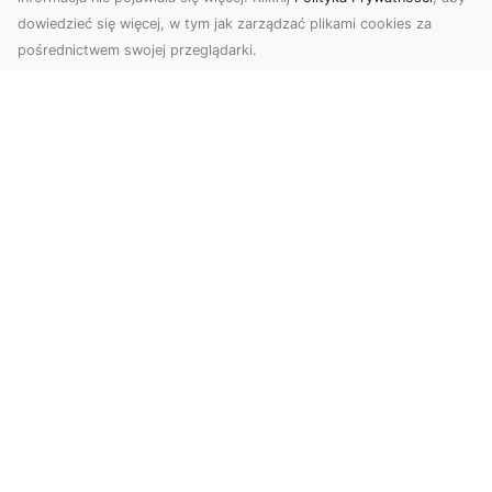
dowiedzieć się więcej, w tym jak zarządzać plikami cookies za
pośrednictwem swojej przeglądarki.
Zdjęcia z drona Dębica – perspektywa
z lotu ptaka dla Twojego biznesu
Drony zmieniają sposób, w jaki widzimy świat,
wprowadzając nową jakość do fotografii i
filmowania....