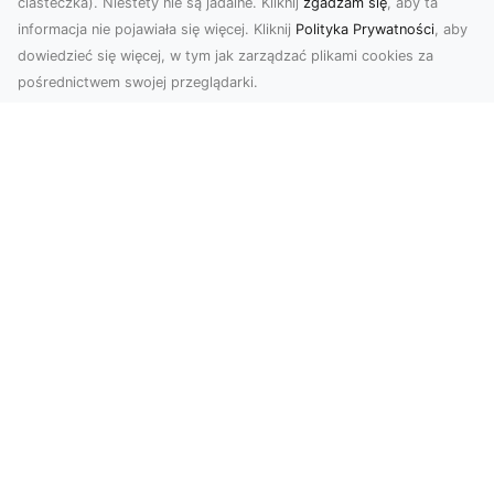
ciasteczka). Niestety nie są jadalne. Kliknij
zgadzam się
, aby ta
informacja nie pojawiała się więcej. Kliknij
Polityka Prywatności
, aby
dowiedzieć się więcej, w tym jak zarządzać plikami cookies za
pośrednictwem swojej przeglądarki.
Zdjęcia z drona Dębica – perspektywa
z lotu ptaka dla Twojego biznesu
Drony zmieniają sposób, w jaki widzimy świat,
wprowadzając nową jakość do fotografii i
filmowania....
FHU XMar – Kompleksowe Usługi
Lawetą i Holowania w Radomiu