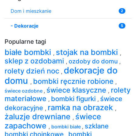
Dom i mieszkanie
2
-
Dekoracje
5
Popularne tagi
białe bombki
stojak na bombki
,
,
sklep z ozdobami
ozdoby do domu
,
,
dekoracje do
rolety dzień noc
,
domu
bombki ręcznie robione
,
,
świece klasyczne
rolety
świece ozdobne
,
,
materiałowe
bombki figurki
świece
,
,
ramka na obrazek
dekoracyjne
,
,
żaluzje drewniane
świece
,
zapachowe
szklane
,
bombki białe
,
bombki choinkowe
bombki
,