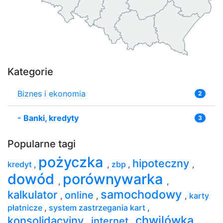
Kategorie
Biznes i ekonomia
2
-
Banki, kredyty
3
Popularne tagi
pożyczka
hipoteczny
kredyt
,
,
zbp
,
,
dowód
porównywarka
,
,
samochodowy
kalkulator
online
,
,
,
karty
płatnicze
,
system zastrzegania kart
,
chwilówka
konsolidacyjny
internet
,
,
,