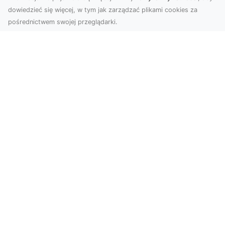
dowiedzieć się więcej, w tym jak zarządzać plikami cookies za
pośrednictwem swojej przeglądarki.
Zdjęcia z drona Dębica – perspektywa
z lotu ptaka dla Twojego biznesu
Drony zmieniają sposób, w jaki widzimy świat,
wprowadzając nową jakość do fotografii i
filmowania....