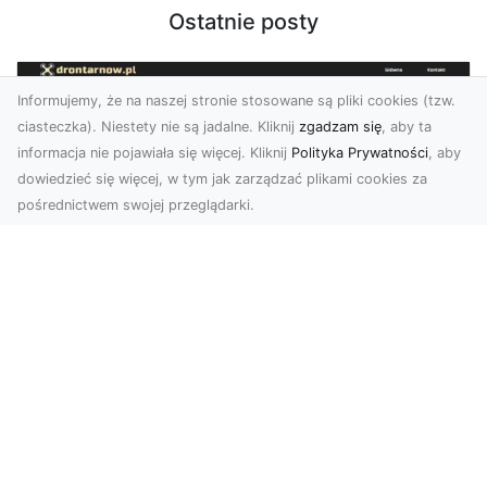
Ostatnie posty
Informujemy, że na naszej stronie stosowane są pliki cookies (tzw.
ciasteczka). Niestety nie są jadalne. Kliknij
zgadzam się
, aby ta
informacja nie pojawiała się więcej. Kliknij
Polityka Prywatności
, aby
dowiedzieć się więcej, w tym jak zarządzać plikami cookies za
pośrednictwem swojej przeglądarki.
Zdjęcia z drona Dębica – perspektywa
z lotu ptaka dla Twojego biznesu
Drony zmieniają sposób, w jaki widzimy świat,
wprowadzając nową jakość do fotografii i
filmowania....