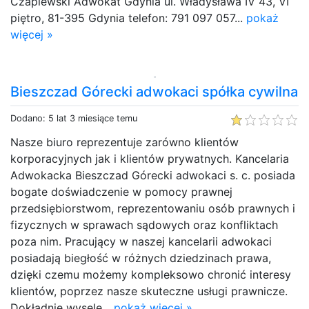
Czaplewski Adwokat Gdynia ul. Władysława IV 43, VI
piętro, 81-395 Gdynia telefon: 791 097 057...
pokaż
więcej »
Bieszczad Górecki adwokaci spółka cywilna
Dodano: 5 lat 3 miesiące temu
Nasze biuro reprezentuje zarówno klientów
korporacyjnych jak i klientów prywatnych. Kancelaria
Adwokacka Bieszczad Górecki adwokaci s. c. posiada
bogate doświadczenie w pomocy prawnej
przedsiębiorstwom, reprezentowaniu osób prawnych i
fizycznych w sprawach sądowych oraz konfliktach
poza nim. Pracujący w naszej kancelarii adwokaci
posiadają biegłość w różnych dziedzinach prawa,
dzięki czemu możemy kompleksowo chronić interesy
klientów, poprzez nasze skuteczne usługi prawnicze.
Dokładnie wysele...
pokaż więcej »