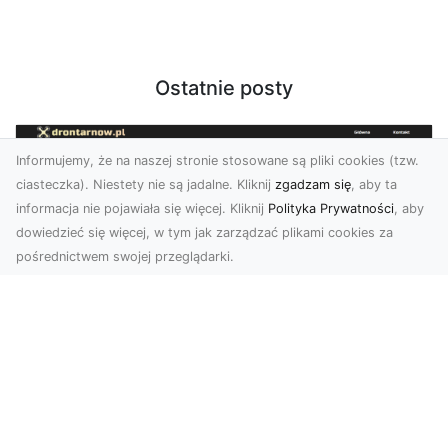
Ostatnie posty
Informujemy, że na naszej stronie stosowane są pliki cookies (tzw.
ciasteczka). Niestety nie są jadalne. Kliknij
zgadzam się
, aby ta
informacja nie pojawiała się więcej. Kliknij
Polityka Prywatności
, aby
dowiedzieć się więcej, w tym jak zarządzać plikami cookies za
pośrednictwem swojej przeglądarki.
Zdjęcia z drona Dębica – perspektywa
z lotu ptaka dla Twojego biznesu
Drony zmieniają sposób, w jaki widzimy świat,