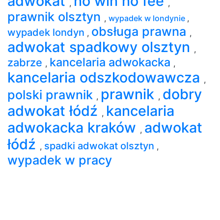
adwokat
no win no fee
,
,
prawnik olsztyn
,
wypadek w londynie
,
obsługa prawna
wypadek londyn
,
,
adwokat spadkowy olsztyn
,
kancelaria adwokacka
zabrze
,
,
kancelaria odszkodowawcza
,
prawnik
dobry
polski prawnik
,
,
adwokat łódź
kancelaria
,
adwokacka kraków
adwokat
,
łódź
spadki adwokat olsztyn
,
,
wypadek w pracy