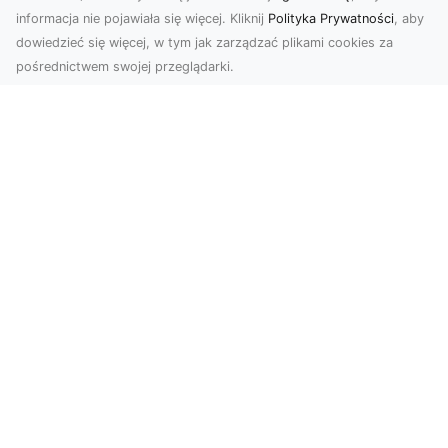
informacja nie pojawiała się więcej. Kliknij
Polityka Prywatności
, aby
dowiedzieć się więcej, w tym jak zarządzać plikami cookies za
pośrednictwem swojej przeglądarki.
Zdjęcia z drona Dębica – perspektywa
z lotu ptaka dla Twojego biznesu
Drony zmieniają sposób, w jaki widzimy świat,
wprowadzając nową jakość do fotografii i
filmowania....