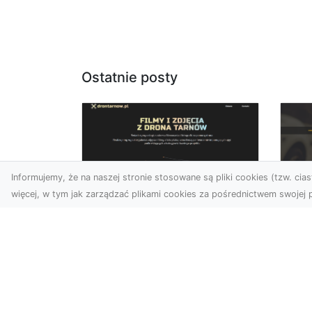
Ostatnie posty
Informujemy, że na naszej stronie stosowane są pliki cookies (tzw. ciast
więcej, w tym jak zarządzać plikami cookies za pośrednictwem swojej p
Zdjęcia z drona
FH
Dębica – perspektywa
Ko
z lotu ptaka dla
La
Twojego biznesu
Ra
Drony zmieniają sposób, w