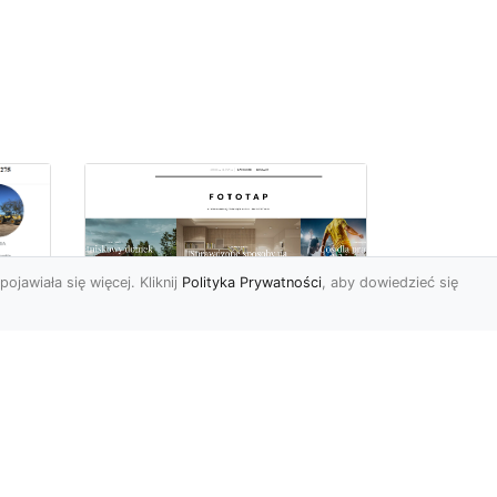
pojawiała się więcej. Kliknij
Polityka Prywatności
, aby dowiedzieć się
Nowojorski klimat –
poczuj go i Ty
Nowy Jork nie bez powodu
jest uznawany za jedno z