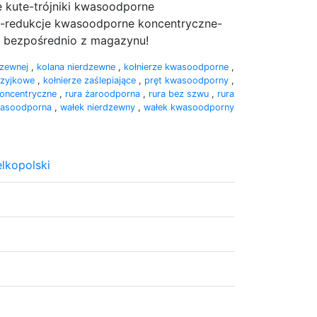
kute-trójniki kwasoodporne
e-redukcje kwasoodporne koncentryczne-
 bezpośrednio z magazynu!
rdzewnej
,
kolana nierdzewne
,
kołnierze kwasoodporne
,
 szyjkowe
,
kołnierze zaślepiające
,
pręt kwasoodporny
,
koncentryczne
,
rura żaroodporna
,
rura bez szwu
,
rura
kwasoodporna
,
wałek nierdzewny
,
wałek kwasoodporny
lkopolski