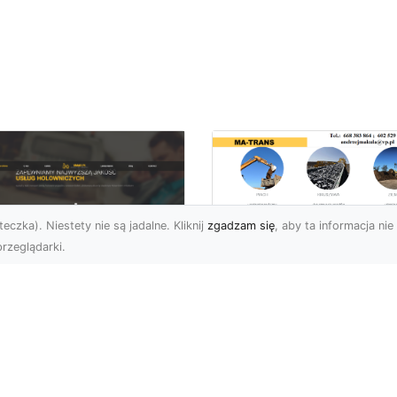
eczka). Niestety nie są jadalne. Kliknij
zgadzam się
, aby ta informacja nie 
rzeglądarki.
Usługi Transportu i
Dostawy Kruszyw –
U XMar –
Jak MA-TRANS
mpleksowe Usługi
Ułatwia Realizację
wetą i Holowania w
Projektów
domiu
Budowlanych?