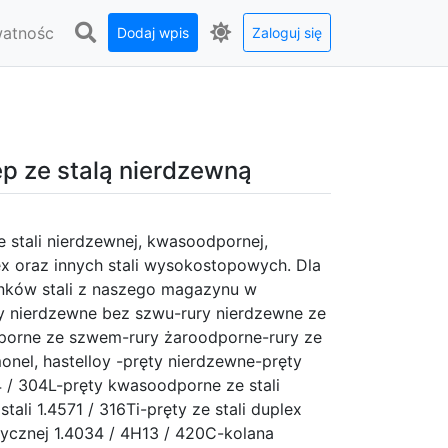
watnośc
Dodaj wpis
Zaloguj się
ep ze stalą nierdzewną
ze stali nierdzewnej, kwasoodpornej,
ex oraz innych stali wysokostopowych. Dla
tunków stali z naszego magazynu w
ry nierdzewne bez szwu-rury nierdzewne ze
orne ze szwem-rury żaroodporne-rury ze
 monel, hastelloy -pręty nierdzewne-pręty
4 / 304L-pręty kwasoodporne ze stali
tali 1.4571 / 316Ti-pręty ze stali duplex
ycznej 1.4034 / 4H13 / 420C-kolana