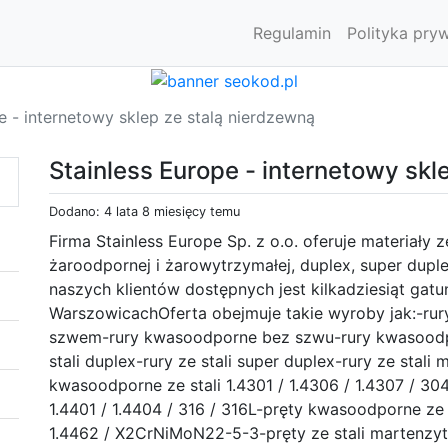
Regulamin
Polityka pry
e - internetowy sklep ze stalą nierdzewną
Stainless Europe - internetowy skl
Dodano: 4 lata 8 miesięcy temu
Firma Stainless Europe Sp. z o.o. oferuje materiały 
żaroodpornej i żarowytrzymałej, duplex, super dupl
naszych klientów dostępnych jest kilkadziesiąt ga
WarszowicachOferta obejmuje takie wyroby jak:-ru
szwem-rury kwasoodporne bez szwu-rury kwasoodp
stali duplex-rury ze stali super duplex-rury ze stali
kwasoodporne ze stali 1.4301 / 1.4306 / 1.4307 / 30
1.4401 / 1.4404 / 316 / 316L-pręty kwasoodporne ze s
1.4462 / X2CrNiMoN22-5-3-pręty ze stali martenzyt