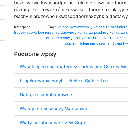
bezszwowe kwasoodporne-kołnierze kwasoodporne 
równoprzelotowe-trójniki kwasoodporne redukcyjn
blachy nierdzewne i kwasoodporneSzybkie dostawy
Kategorie:
Tagi:
kolana bezszwowe
,
kolana ze stali nie
Budownictwo
kołnierze nierdzewne
,
kołnierze płaskie
,
kołnierze
pręt nierdzewny
,
pręt ze stali duplex
,
redukcje 
duplex
,
tuleja nierdzewna
,
tuleja 
Podobne wpisy
Wysokiej jakości materiały budowlane Ostrów Wie
Projektowanie wnętrz Bielsko Biała - Tika
Nakrętki samohamowne
Wynajem osuszaczy Warszawa
Wiaty autobusowe - Z.W. Sopel