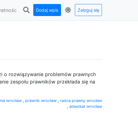
watnośc
Dodaj wpis
Zaloguj się
dzi o rozwiązywanie problemów prawnych
nie zespołu prawników przekłada się na
wna wrocław
,
prawnik wrocław
,
radca prawny wrocław
,
adwokat wrocław