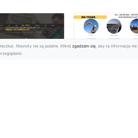
eczka). Niestety nie są jadalne. Kliknij
zgadzam się
, aby ta informacja nie 
rzeglądarki.
Usługi Transportu i
Dostawy Kruszyw –
U XMar –
Jak MA-TRANS
mpleksowe Usługi
Ułatwia Realizację
wetą i Holowania w
Projektów
domiu
Budowlanych?
 XMar – Profesjonalne
Transport i Dostawa
arcie na Drodze dla
Kruszyw – Dlaczego Jes
żdego Kierowcy Awaria
Kluczowy? Kruszywa, ta
azdu na drodze to sytu...
jak piasek, żwir, tłuczeń c