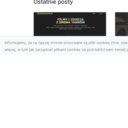
Ostatnie posty
Informujemy, że na naszej stronie stosowane są pliki cookies (tzw. ciast
więcej, w tym jak zarządzać plikami cookies za pośrednictwem swojej p
Zdjęcia z drona
FH
Dębica – perspektywa
Ko
z lotu ptaka dla
La
Twojego biznesu
Ra
Drony zmieniają sposób, w
FHU
jaki widzimy świat,
Wsp
wprowadzając nową jakość
Ka
do fotografii i filmowania....
poj