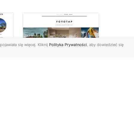
pojawiała się więcej. Kliknij
Polityka Prywatności
, aby dowiedzieć się
Nowojorski klimat –
poczuj go i Ty
Nowy Jork nie bez powodu
jest uznawany za jedno z
najpopularniejszych miast
na świecie. Każdego d...
t
kie
...