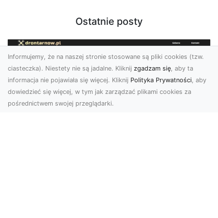
Ostatnie posty
Informujemy, że na naszej stronie stosowane są pliki cookies (tzw.
ciasteczka). Niestety nie są jadalne. Kliknij
zgadzam się
, aby ta
informacja nie pojawiała się więcej. Kliknij
Polityka Prywatności
, aby
dowiedzieć się więcej, w tym jak zarządzać plikami cookies za
pośrednictwem swojej przeglądarki.
Zdjęcia z drona Dębica – perspektywa
z lotu ptaka dla Twojego biznesu
Drony zmieniają sposób, w jaki widzimy świat,
wprowadzając nową jakość do fotografii i