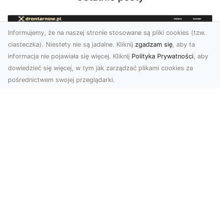
Informujemy, że na naszej stronie stosowane są pliki cookies (tzw.
ciasteczka). Niestety nie są jadalne. Kliknij
zgadzam się
, aby ta
informacja nie pojawiała się więcej. Kliknij
Polityka Prywatności
, aby
dowiedzieć się więcej, w tym jak zarządzać plikami cookies za
pośrednictwem swojej przeglądarki.
Zdjęcia z drona Dębica – perspektywa
z lotu ptaka dla Twojego biznesu
Drony zmieniają sposób, w jaki widzimy świat,
wprowadzając nową jakość do fotografii i
filmowania....