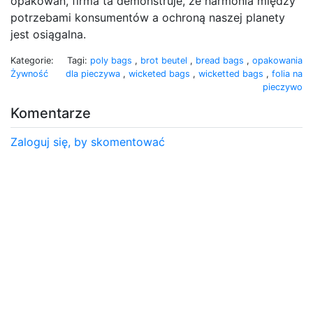
opakowań, firma ta demonstruje, że harmonia między
potrzebami konsumentów a ochroną naszej planety
jest osiągalna.
Kategorie:
Tagi:
poly bags
,
brot beutel
,
bread bags
,
opakowania
Żywność
dla pieczywa
,
wicketed bags
,
wicketted bags
,
folia na
pieczywo
Komentarze
Zaloguj się, by skomentować