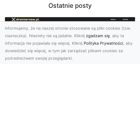
Ostatnie posty
Informujemy, że na naszej stronie stosowane są pliki cookies (tzw.
ciasteczka). Niestety nie są jadalne. Kliknij
zgadzam się
, aby ta
informacja nie pojawiała się więcej. Kliknij
Polityka Prywatności
, aby
dowiedzieć się więcej, w tym jak zarządzać plikami cookies za
pośrednictwem swojej przeglądarki.
Zdjęcia z drona Dębica – perspektywa
z lotu ptaka dla Twojego biznesu
Drony zmieniają sposób, w jaki widzimy świat,
wprowadzając nową jakość do fotografii i
filmowania....