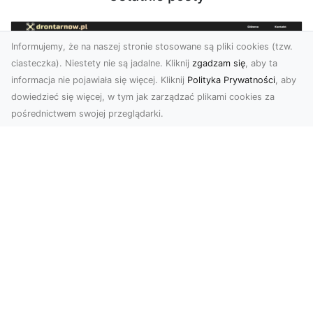
Informujemy, że na naszej stronie stosowane są pliki cookies (tzw.
ciasteczka). Niestety nie są jadalne. Kliknij
zgadzam się
, aby ta
informacja nie pojawiała się więcej. Kliknij
Polityka Prywatności
, aby
dowiedzieć się więcej, w tym jak zarządzać plikami cookies za
pośrednictwem swojej przeglądarki.
Zdjęcia z drona Dębica – perspektywa
z lotu ptaka dla Twojego biznesu
Drony zmieniają sposób, w jaki widzimy świat,
wprowadzając nową jakość do fotografii i
filmowania....