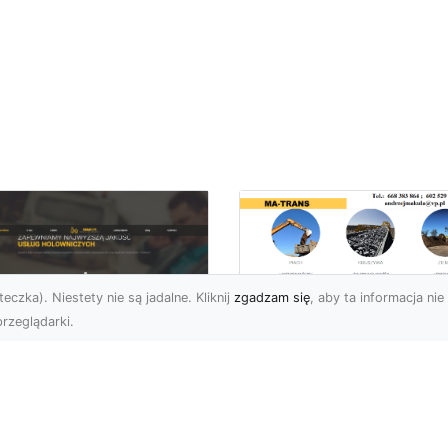
eczka). Niestety nie są jadalne. Kliknij
zgadzam się
, aby ta informacja nie 
rzeglądarki.
Usługi Transportu i
Dostawy Kruszyw –
U XMar –
Jak MA-TRANS
mpleksowe Usługi
Ułatwia Realizację
wetą i Holowania w
Projektów