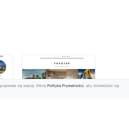
pojawiała się więcej. Kliknij
Polityka Prywatności
, aby dowiedzieć się
Nowojorski klimat –
poczuj go i Ty
Nowy Jork nie bez powodu