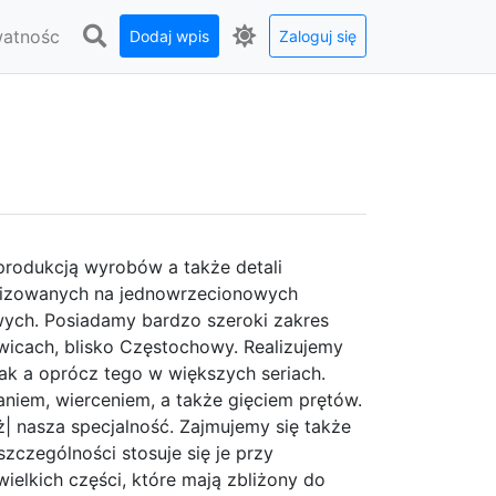
watnośc
Dodaj wpis
Zaloguj się
 produkcją wyrobów a także detali
alizowanych na jednowrzecionowych
wych. Posiadamy bardzo szeroki zakres
wicach, blisko Częstochowy. Realizujemy
jak a oprócz tego w większych seriach.
niem, wierceniem, a także gięciem prętów.
ż| nasza specjalność. Zajmujemy się także
szczególności stosuje się je przy
ielkich części, które mają zbliżony do