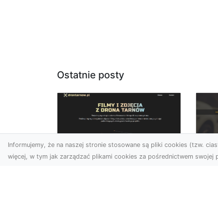
Ostatnie posty
Informujemy, że na naszej stronie stosowane są pliki cookies (tzw. ciast
więcej, w tym jak zarządzać plikami cookies za pośrednictwem swojej p
Zdjęcia z drona
FH
Dębica – perspektywa
Ko
z lotu ptaka dla
La
Twojego biznesu